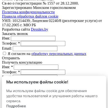
Св-во о госрегистрации № 1557 от 28.12.2000.
Зарегистрировано Минским горисполкомом
Политика конфиденциальности
Правила обработки файлов cookie
УНП: 101214439; Лицензия 02240/8 (риэлтерские услуги) от
17.02.2005 г. МЮ РБ
Разработка сайта
Dessites.by
Заказать звонок
Имя:
Телефон:
*
Email:
Я согласен на
обработку персональных данных
Отправить
Получить консультацию
Имя:
*
Телефон:
*
Email:
Мы используем файлы cookie!
Вопрос:
Мы используем файлы cookie для обеспечения
Я согласен на
обработку персональных данных
удобства пользователей и улучшения работы нашего
Отправить
сервиса.
Оставить заявку
продать
Подробнее