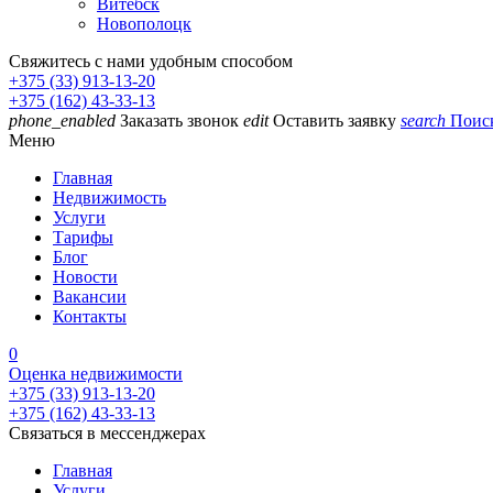
Витебск
Новополоцк
Свяжитесь с нами удобным способом
+375 (33) 913-13-20
+375 (162) 43-33-13
phone_enabled
Заказать звонок
edit
Оставить заявку
search
Поис
Меню
Главная
Недвижимость
Услуги
Тарифы
Блог
Новости
Вакансии
Контакты
0
Оценка недвижимости
+375 (33) 913-13-20
+375 (162) 43-33-13
Связаться в мессенджерах
Главная
Услуги