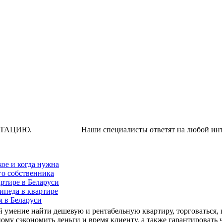
Наши специалисты ответят на любой интересую
кое и когда нужна
го собственника
ртире в Беларуси
ипеда в квартире
я в Беларуси
умение найти дешевую и рентабельную квартиру, торговаться, п
му сэкономить деньги и время клиенту, а также гарантировать 