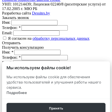
УНП: 101214439; Лицензия 02240/8 (риэлтерские услуги) от
17.02.2005 г. МЮ РБ
Разработка сайта
Dessites.by
Заказать звонок
Имя:
Телефон:
*
Email:
Я согласен на
обработку персональных данных
Отправить
Получить консультацию
Имя:
*
Телефон:
*
Email:
Мы используем файлы cookie!
Вопрос:
Мы используем файлы cookie для обеспечения
Я согласен на
обработку персональных данных
удобства пользователей и улучшения работы нашего
Отправить
сервиса.
Оставить заявку
продать
Подробнее
Адрес объекта:
Вид объекта:
Телефон:
*
Принять