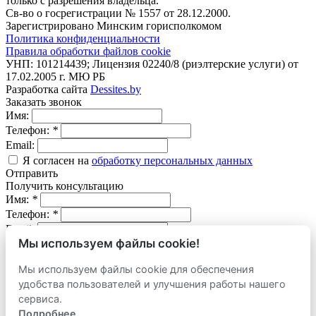
только с разрешения владельца.
Св-во о госрегистрации № 1557 от 28.12.2000.
Зарегистрировано Минским горисполкомом
Политика конфиденциальности
Правила обработки файлов cookie
УНП: 101214439; Лицензия 02240/8 (риэлтерские услуги) от
17.02.2005 г. МЮ РБ
Разработка сайта
Dessites.by
Заказать звонок
Имя:
Телефон:
*
Email:
Я согласен на
обработку персональных данных
Отправить
Получить консультацию
Имя:
*
Телефон:
*
Email:
Мы используем файлы cookie!
Вопрос:
Мы используем файлы cookie для обеспечения
Я согласен на
обработку персональных данных
удобства пользователей и улучшения работы нашего
Отправить
Оставить заявку
сервиса.
продать
Подробнее