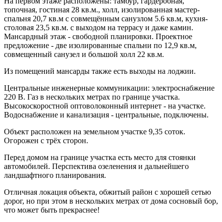
На первом этаже расположены: тамбур, гардеробная,
топочная, гостиная 28 кв.м., холл, изолированная мастер-
спальня 20,7 кв.м с совмещённым санузлом 5.6 кв.м, кухня-
столовая 23,5 кв.м. с выходом на террасу и даже камин.
Мансардный этаж - свободной планировки. Проектное
предложение - две изолированные спальни по 12,9 кв.м,
совмещенный санузел и большой холл 22 кв.м.
Из помещений мансарды также есть выходы на лоджии.
Центральные инженерные коммуникации: электроснабжение
220 В. Газ в нескольких метрах по границе участка.
Высокоскоростной оптоволоконный интернет - на участке.
Водоснабжение и канализация - центральные, подключены.
Объект расположен на земельном участке 9,35 соток.
Огорожен с трёх сторон.
Перед домом на границе участка есть место для стоянки
автомобилей. Перспектива озеленения и дальнейшего
ландшафтного планирования.
Отличная локация объекта, обжитый район с хорошей сетью
дорог, но при этом в нескольких метрах от дома сосновый бор,
что может быть прекраснее!